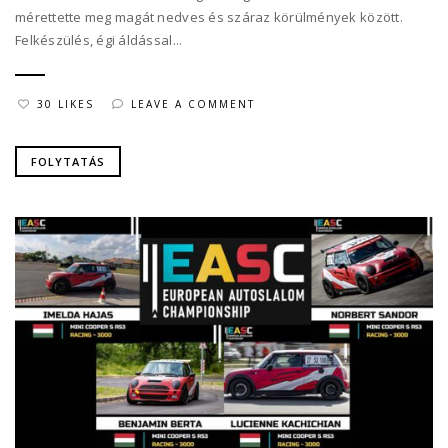
mérettette meg magát nedves és száraz körülmények között.
Felkészülés, égi áldással...
30 LIKES
LEAVE A COMMENT
FOLYTATÁS