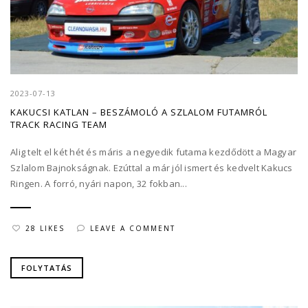
2023-07-13
KAKUCSI KATLAN – BESZÁMOLÓ A SZLALOM FUTAMRÓL
TRACK RACING TEAM
Alig telt el két hét és máris a negyedik futama kezdődött a Magyar
Szlalom Bajnokságnak. Ezúttal a már jól ismert és kedvelt Kakucs
Ringen. A forró, nyári napon, 32 fokban...
28 LIKES
LEAVE A COMMENT
FOLYTATÁS