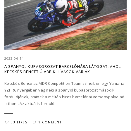
2023-06-14
A SPANYOL KUPASOROZAT BARCELÓNÁBA LÁTOGAT, AHOL
KECSKÉS BENCÉT ÚJABB KIHÍVÁSOK VÁRJÁK
Kecskés Bence az MDR Competition Team színeiben egy Yamaha
YZF R6 nyergében vág neki a spanyol kupasorozat második
fordulójának, aminek a méltán híres barcelónai versenypálya ad
otthont. Az aktuális forduló...
33 LIKES
1 COMMENT