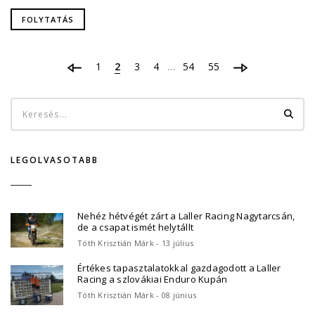
FOLYTATÁS
1
2
3
4
54
55
…
LEGOLVASOTABB
Nehéz hétvégét zárt a Laller Racing Nagytarcsán,
de a csapat ismét helytállt
Tóth Krisztián Márk - 13 július
Értékes tapasztalatokkal gazdagodott a Laller
Racing a szlovákiai Enduro Kupán
Tóth Krisztián Márk - 08 június