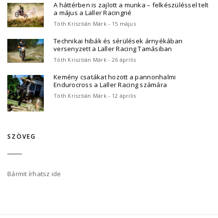
A háttérben is zajlott a munka – felkészüléssel telt
a május a Laller Racingné
Tóth Krisztián Márk - 15 május
Technikai hibák és sérülések árnyékában
versenyzett a Laller Racing Tamásiban
Tóth Krisztián Márk - 26 április
Kemény csatákat hozott a pannonhalmi
Endurocross a Laller Racing számára
Tóth Krisztián Márk - 12 április
SZÖVEG
Bármit írhatsz ide