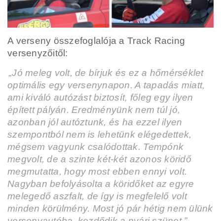
A verseny összefoglalója a Track Racing
versenyzőitől:
„Jó meleg volt, de bírjuk és ez a hőmérséklet
optimális egy versenynapon. A tapadás miatt,
ami kiváló autózást biztosít, főleg egy ilyen
épített pályán. Eredményünk nem túl jó,
azonban jól autóztunk, és ha ezzel ilyen
szempontból nem is lehetünk elégedettek,
mégsem vagyunk csalódottak. Tempónk
megvolt, de a szinte két-két azonos köridő
megmutatta, hogy most ebben ennyi volt.
Nagyban befolyásolta a köridőket az egyre
melegedő aszfalt, de így is megfelelő volt
minden körülmény. Most jó pár hétig nem ülünk
versenyautóba, kezdődik a nyári szünet.”
–