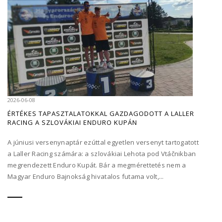
2026-06-08
ÉRTÉKES TAPASZTALATOKKAL GAZDAGODOTT A LALLER
RACING A SZLOVÁKIAI ENDURO KUPÁN
A júniusi versenynaptár ezúttal egyetlen versenyt tartogatott
a Laller Racing számára: a szlovákiai Lehota pod Vtáčnikban
megrendezett Enduro Kupát. Bár a megmérettetés nem a
Magyar Enduro Bajnokság hivatalos futama volt,...