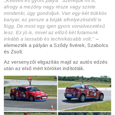
„Kedvelt és gyors pálya. Szeretjük mi is,
ahogy a mezőny nagy része vagy szinte
mindenki, úgy gondoljuk. Van egy-két trükkös
kanyar, ez persze a bóják elhelyezésétől is
függ. De most egy igen gyors vonalvezetésű
lesz. Ez jó is, mivel az előző két futamunk
inkább a lassabb és technikásabb volt.”
–
elemezték a pályán a Sződy fivérek, Szabolcs
és Zsolt.
Az versenyzői eligazítás majd az autós edzés
után az első mért köröket indították.