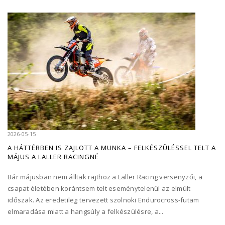
2026-05-15
A HÁTTÉRBEN IS ZAJLOTT A MUNKA – FELKÉSZÜLÉSSEL TELT A
MÁJUS A LALLER RACINGNÉ
Bár májusban nem álltak rajthoz a Laller Racing versenyzői, a
csapat életében korántsem telt eseménytelenül az elmúlt
időszak. Az eredetileg tervezett szolnoki Endurocross-futam
elmaradása miatt a hangsúly a felkészülésre, a...