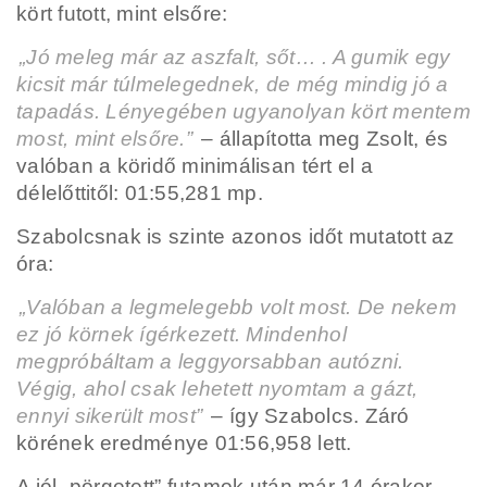
kört futott, mint elsőre:
„Jó meleg már az aszfalt, sőt… . A gumik egy
kicsit már túlmelegednek, de még mindig jó a
tapadás. Lényegében ugyanolyan kört mentem
most, mint elsőre.”
– állapította meg Zsolt, és
valóban a köridő minimálisan tért el a
délelőttitől: 01:55,281 mp.
Szabolcsnak is szinte azonos időt mutatott az
óra:
„Valóban a legmelegebb volt most. De nekem
ez jó körnek ígérkezett. Mindenhol
megpróbáltam a leggyorsabban autózni.
Végig, ahol csak lehetett nyomtam a gázt,
ennyi sikerült most”
– így Szabolcs. Záró
körének eredménye 01:56,958 lett.
A jól „pörgetett” futamok után már 14 órakor