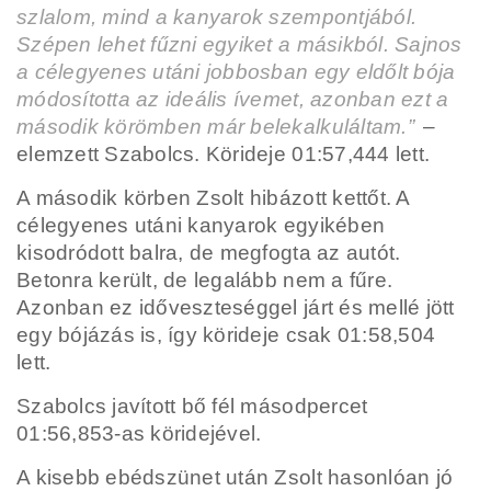
szlalom, mind a kanyarok szempontjából.
Szépen lehet fűzni egyiket a másikból. Sajnos
a célegyenes utáni jobbosban egy eldőlt bója
módosította az ideális ívemet, azonban ezt a
második körömben már belekalkuláltam.”
–
elemzett Szabolcs. Körideje 01:57,444 lett.
A második körben Zsolt hibázott kettőt. A
célegyenes utáni kanyarok egyikében
kisodródott balra, de megfogta az autót.
Betonra került, de legalább nem a fűre.
Azonban ez időveszteséggel járt és mellé jött
egy bójázás is, így körideje csak 01:58,504
lett.
Szabolcs javított bő fél másodpercet
01:56,853-as köridejével.
A kisebb ebédszünet után Zsolt hasonlóan jó