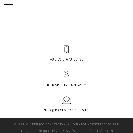
+36-70 / 673-00-65
BUDAPEST, HUNGARY
INFO@RACEVLOGGERS.HU
© 2021 MINDEN JOG FENNTARTVA! A HONLAPOT KÉSZÍTETTE
CSOLLÁK
FERENC
/
DF PRODUCTION
. DESIGN ÉS FEJLESZTÉS FELSŐFOKON.