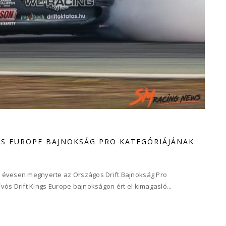
NGS EUROPE BAJNOKSÁG PRO KATEGÓRIÁJÁNAK
 15 évesen megnyerte az Országos Drift Bajnokság Pro
nívós Drift Kings Europe bajnokságon ért el kimagasló...