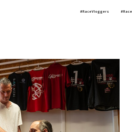
#RaceVloggers
#Race