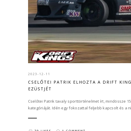
2023-12-11
CSELŐTEI PATRIK ELHOZTA A DRIFT KI
EZÜSTJÉT
Cselőtei Patrik tavaly sporttörténelmet írt, mindössze
kategóriáját. Idén egy fokozattal feljebb kapcsolt és a 
79 LIKES
1 COMMENT