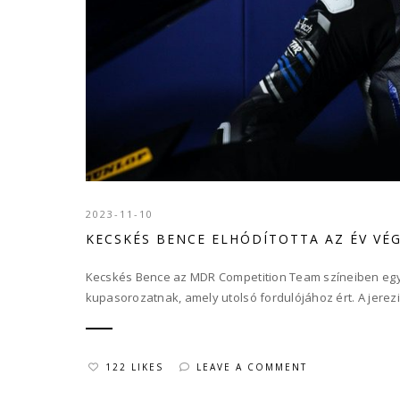
2023-11-10
KECSKÉS BENCE ELHÓDÍTOTTA AZ ÉV VÉ
Kecskés Bence az MDR Competition Team színeiben egy
kupasorozatnak, amely utolsó fordulójához ért. A jerez
122 LIKES
LEAVE A COMMENT