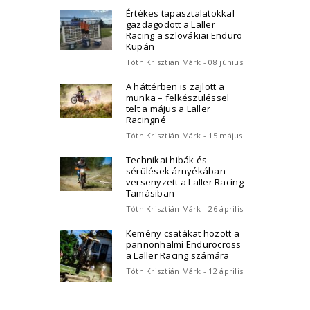
Értékes tapasztalatokkal
gazdagodott a Laller
Racing a szlovákiai Enduro
Kupán
Tóth Krisztián Márk - 08 június
A háttérben is zajlott a
munka – felkészüléssel
telt a május a Laller
Racingné
Tóth Krisztián Márk - 15 május
Technikai hibák és
sérülések árnyékában
versenyzett a Laller Racing
Tamásiban
Tóth Krisztián Márk - 26 április
Kemény csatákat hozott a
pannonhalmi Endurocross
a Laller Racing számára
Tóth Krisztián Márk - 12 április