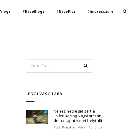
Vlogs
#RaceBlogs
#RacePics
#Impresszum
LEGOLVASOTABB
Nehéz hétvégét zárt a
Laller Racing Nagytarcsán,
de a csapat ismét helytállt
Tóth Krisztián Márk - 13 július