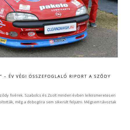
 – ÉV VÉGI ÖSSZEFOGLALÓ RIPORT A SZŐDY
ződy fivérek. Szabolcs és Zsolt minden évben lelkiismeretesen
ították, még a dobogóra sem sikerült feljutni. Mégsem távoztak