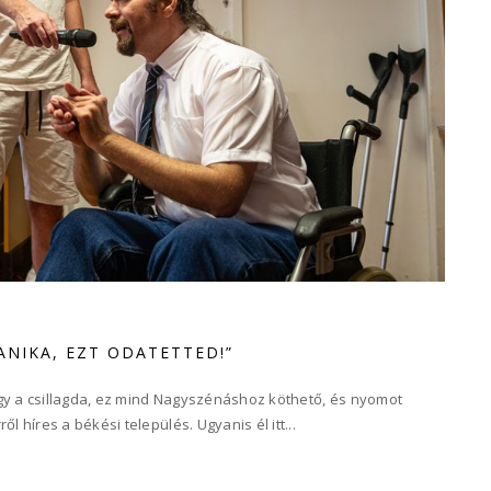
JANIKA, EZT ODATETTED!”
agy a csillagda, ez mind Nagyszénáshoz köthető, és nyomot
híres a békési település. Ugyanis él itt...