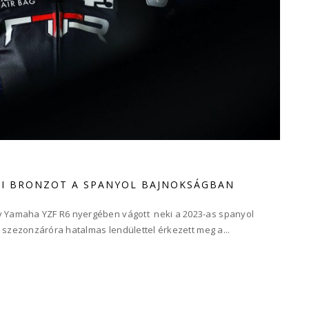
GI BRONZOT A SPANYOL BAJNOKSÁGBAN
 Yamaha YZF R6 nyergében vágott neki a 2023-as spanyol
i szezonzáróra hatalmas lendülettel érkezett meg a...