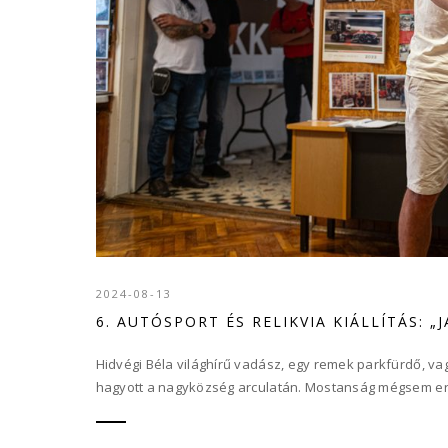
2024-08-13
6. AUTÓSPORT ÉS RELIKVIA KIÁLLÍTÁS: „
Hidvégi Béla világhírű vadász, egy remek parkfürdő, v
hagyott a nagyközség arculatán. Mostanság mégsem erről 