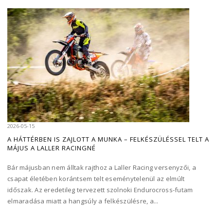
2026-05-15
A HÁTTÉRBEN IS ZAJLOTT A MUNKA – FELKÉSZÜLÉSSEL TELT A
MÁJUS A LALLER RACINGNÉ
Bár májusban nem álltak rajthoz a Laller Racing versenyzői, a
csapat életében korántsem telt eseménytelenül az elmúlt
időszak. Az eredetileg tervezett szolnoki Endurocross-futam
elmaradása miatt a hangsúly a felkészülésre, a...