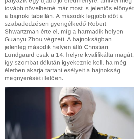
pályázik egy újabb jó eredményre, amivel még
tovább növelhetné már most is jelentős előnyét
a bajnoki tabellán. A második legjobb időt a
szabadedzésen gyengélkedő Robert
Shwartzman érte el, míg a harmadik helyen
Guanyu Zhou végzett.
A bajnokságban
jelenleg második helyen álló Christian
Lundgaard csak a 14. helyre kvalifikálta magát,
így szombat délután igyekeznie kell, ha még
életben akarja tartani esélyeit a bajnokság
megnyerését illetően.