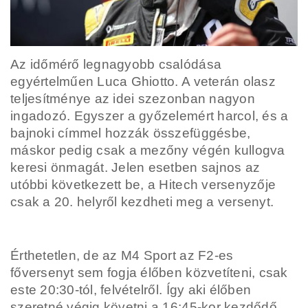
Az időmérő legnagyobb csalódása
egyértelműen Luca Ghiotto. A veterán olasz
teljesítménye az idei szezonban nagyon
ingadozó. Egyszer a győzelemért harcol, és a
bajnoki címmel hozzák összefüggésbe,
máskor pedig csak a mezőny végén kullogva
keresi önmagát. Jelen esetben sajnos az
utóbbi következett be, a Hitech versenyzője
csak a 20. helyről kezdheti meg a versenyt.
Érthetetlen, de az M4 Sport az F2-es
főversenyt sem fogja élőben közvetíteni, csak
este 20:30-tól, felvételről. Így aki élőben
szeretné végig követni a 16:45-kor kezdődő