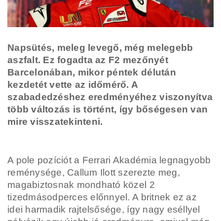
Napsütés, meleg levegő, még melegebb
aszfalt. Ez fogadta az F2 mezőnyét
Barcelonában, mikor péntek délután
kezdetét vette az időmérő. A
szabadedzéshez eredményéhez viszonyítva
több változás is történt, így bőségesen van
mire visszatekinteni.
A pole pozíciót a Ferrari Akadémia legnagyobb
reménysége, Callum Ilott szerezte meg,
magabiztosnak mondható közel 2
tizedmásodperces előnnyel. A britnek ez az
idei harmadik rajtelsősége, így nagy eséllyel