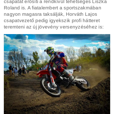
csapatát erősíti a rendkívül tehetséges Liszka
Roland is. A fiatalembert a sportszakmában
nagyon magasra taksálják, Horváth Lajos
csapatvezető pedig igyekszik profi hátteret
teremteni az új jövevény versenyzéséhez is: