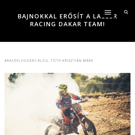
Toggle navigati
BAJNOKKAL ERŐSÍT A LALLER
RACING DAKAR TEAM!
#RACEVLOGGERS BLOG
,
TÓTH KRISZTIÁN MÁRK