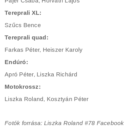
Pajer Csaba,
Horváth Lajos
Tereprali XL:
Szűcs Bence
Tereprali quad:
Farkas Péter,
Heiszer Karoly
Endúró:
Apró Péter,
Liszka Richárd
Motokrossz:
Liszka Roland,
Kosztyán Péter
Fotók forrása: Liszka Roland #78 Facebook