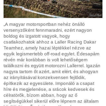
„A magyar motorsportban nehéz önálló
versenyzőként fennmaradni, ezért nagyon
boldog és izgatott vagyok, hogy
csatlakozhatok ahhoz a Laller Racing Dakar
Teamhez, amely hazai léptékkel nézve az
egyik legismertebb off-road egylet. Édesapám
révén már korábban is volt lehetőségem
találkozni és együtt motorozni Lallerrel. Igazán
nagyra tartom őt azért, amit elért, és ahogyan
az irányításával konzekvensen fejlődik,
építkezik az egyesülete. Imponáló a csapat
híre és megjelenése, a srácok kedvesek és
célratörők, bízom abban, hogy az ő
segítségükkel sikerül előre lépnem az általam