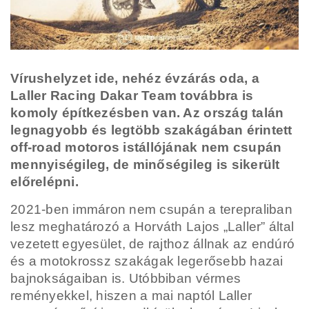
Vírushelyzet ide, nehéz évzárás oda, a
Laller Racing Dakar Team továbbra is
komoly építkezésben van. Az ország talán
legnagyobb és legtöbb szakágában érintett
off-road motoros istállójának nem csupán
mennyiségileg, de minőségileg is sikerült
előrelépni.
2021-ben immáron nem csupán a terepraliban
lesz meghatározó a Horváth Lajos „Laller” által
vezetett egyesület, de rajthoz állnak az endúró
és a motokrossz szakágak legerősebb hazai
bajnokságaiban is. Utóbbiban vérmes
reményekkel, hiszen a mai naptól Laller