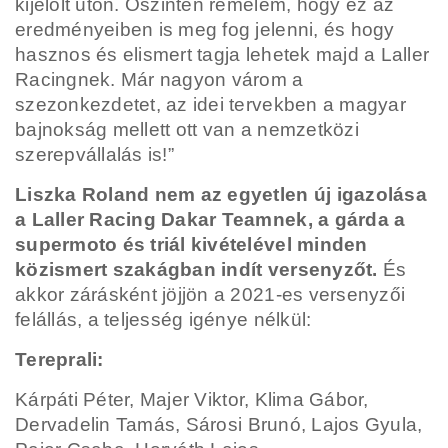
kijelölt úton. Őszintén remélem, hogy ez az
eredményeiben is meg fog jelenni, és hogy
hasznos és elismert tagja lehetek majd a Laller
Racingnek. Már nagyon várom a
szezonkezdetet, az idei tervekben a magyar
bajnokság mellett ott van a nemzetközi
szerepvállalás is!”
Liszka Roland nem az egyetlen új igazolása
a Laller Racing Dakar Teamnek, a gárda a
supermoto és triál kivételével minden
közismert szakágban indít versenyzőt.
És
akkor zárásként jöjjön a 2021-es versenyzői
felállás, a teljesség igénye nélkül:
Tereprali:
Kárpáti Péter,
Majer Viktor,
Klima Gábor,
Dervadelin Tamás,
Sárosi Brunó,
Lajos Gyula,