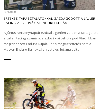
2026-06-08
ÉRTÉKES TAPASZTALATOKKAL GAZDAGODOTT A LALLER
RACING A SZLOVÁKIAI ENDURO KUPÁN
A júniusi versenynaptár ezúttal egyetlen versenyt tartogatott
a Laller Racing számára: a szlovákiai Lehota pod Vtáčnikban
megrendezett Enduro Kupát. Bár a megmérettetés nem a
Magyar Enduro Bajnokság hivatalos futama volt,...