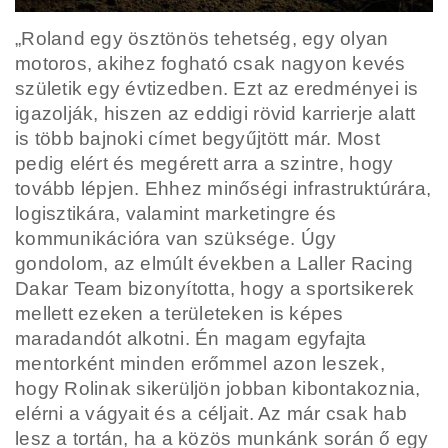
„Roland egy ösztönös tehetség, egy olyan
motoros, akihez fogható csak nagyon kevés
születik egy évtizedben. Ezt az eredményei is
igazolják, hiszen az eddigi rövid karrierje alatt
is több bajnoki címet begyűjtött már. Most
pedig elért és megérett arra a szintre, hogy
tovább lépjen. Ehhez minőségi infrastruktúrára,
logisztikára, valamint marketingre és
kommunikációra van szüksége. Úgy
gondolom, az elmúlt években a Laller Racing
Dakar Team bizonyította, hogy a sportsikerek
mellett ezeken a területeken is képes
maradandót alkotni. Én magam egyfajta
mentorként minden erőmmel azon leszek,
hogy Rolinak sikerüljön jobban kibontakoznia,
elérni a vágyait és a céljait. Az már csak hab
lesz a tortán, ha a közös munkánk során ő egy