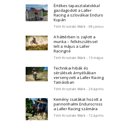
Értékes tapasztalatokkal
gazdagodott a Laller
Racing a szlovákiai Enduro
Kupán
Tóth Krisztián Márk - 08 június
A háttérben is zajlott a
munka – felkészüléssel
telt a május a Laller
Racingné
Tóth Krisztián Márk - 15 május
Technikai hibák és
sérülések árnyékában
versenyzett a Laller Racing
Tamásiban
Tóth Krisztián Márk - 26 április
Kemény csatákat hozott a
pannonhalmi Endurocross
a Laller Racing számára
Tóth Krisztián Márk - 12 április