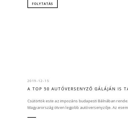
FOLYTATÁS
2019-12-15
A TOP 50 AUTÓVERSENYZŐ GÁLÁJÁN IS 
Csütörtök este az impozáns budapesti Bálnában rendezték
Magyarország ötven legjobb autóversenyzője. Az esemé