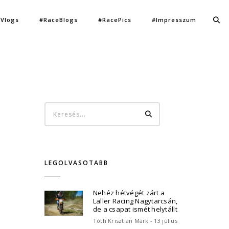
Vlogs
#RaceBlogs
#RacePics
#Impresszum
LEGOLVASOTABB
Nehéz hétvégét zárt a
Laller Racing Nagytarcsán,
de a csapat ismét helytállt
Tóth Krisztián Márk - 13 július