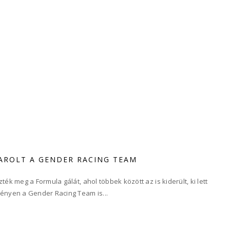
TAROLT A GENDER RACING TEAM
 meg a Formula gálát, ahol többek között az is kiderült, ki lett
nyen a Gender Racing Team is...