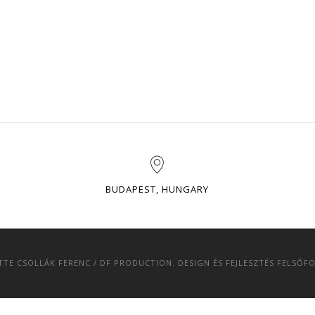
BUDAPEST, HUNGARY
ETTE
CSOLLÁK FERENC
/
DF PRODUCTION
. DESIGN ÉS FEJLESZTÉS FELSŐF