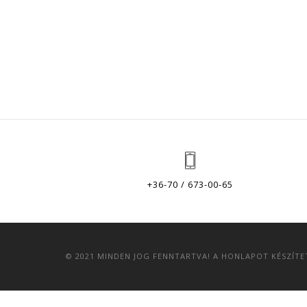
+36-70 / 673-00-65
© 2021 MINDEN JOG FENNTARTVA! A HONLAPOT KÉSZÍT