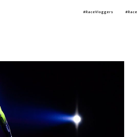
#RaceVloggers
#Race