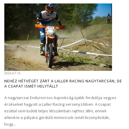
2026-07-13
NEHÉZ HÉTVÉGÉT ZÁRT A LALLER RACING NAGYTARCSÁN, DE
A CSAPAT ISMÉT HELYTÁLLT
A nagytarcsai Endurocross-bajnokság újabb fordulója vegyes
érzéseket hagyott a Laller Racing versenyzőiben. A csapat
ezúttal sem tudott teljes létszámban rajthoz állni, ennek
ellenére a pályára gördülő motorosok ismét bizonyították,
hogy...