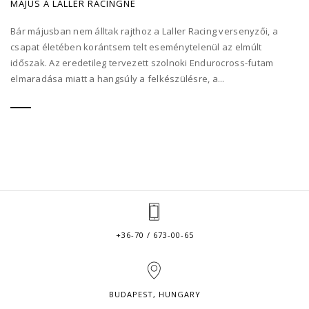
MÁJUS A LALLER RACINGNÉ
Bár májusban nem álltak rajthoz a Laller Racing versenyzői, a
csapat életében korántsem telt eseménytelenül az elmúlt
időszak. Az eredetileg tervezett szolnoki Endurocross-futam
elmaradása miatt a hangsúly a felkészülésre, a...
+36-70 / 673-00-65
BUDAPEST, HUNGARY