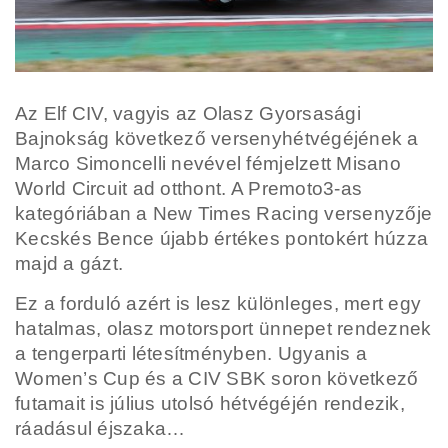
Az Elf CIV, vagyis az Olasz Gyorsasági
Bajnokság következő versenyhétvégéjének a
Marco Simoncelli nevével fémjelzett Misano
World Circuit ad otthont. A Premoto3-as
kategóriában a New Times Racing versenyzője
Kecskés Bence újabb értékes pontokért húzza
majd a gázt.
Ez a forduló azért is lesz különleges, mert egy
hatalmas, olasz motorsport ünnepet rendeznek
a tengerparti létesítményben. Ugyanis a
Women’s Cup és a CIV SBK soron következő
futamait is július utolsó hétvégéjén rendezik,
ráadásul éjszaka…