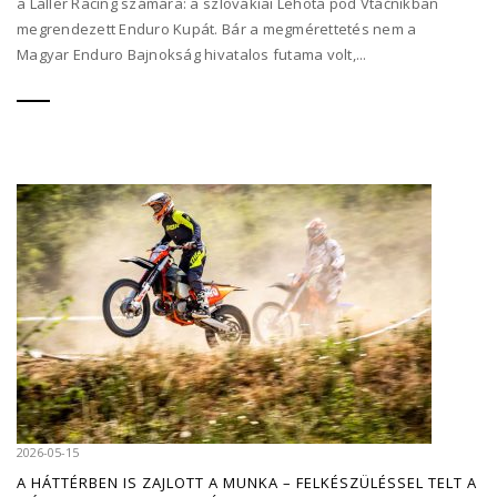
a Laller Racing számára: a szlovákiai Lehota pod Vtáčnikban
megrendezett Enduro Kupát. Bár a megmérettetés nem a
Magyar Enduro Bajnokság hivatalos futama volt,...
2026-05-15
A HÁTTÉRBEN IS ZAJLOTT A MUNKA – FELKÉSZÜLÉSSEL TELT A