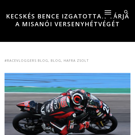
Toggle navigati
KECSKÉS BENCE IZGATOTTAN VÁRJA
A MISANÓI VERSENYHÉTVÉGÉT
#RACEVLOGGERS BLOG
,
BLOG
,
HAFRA ZSOLT