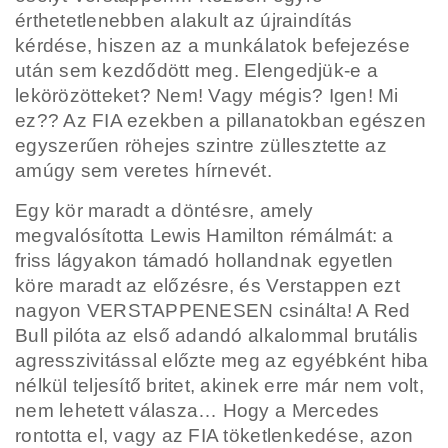
érthetetlenebben alakult az újraindítás
kérdése, hiszen az a munkálatok befejezése
után sem kezdődött meg. Elengedjük-e a
lekörözötteket? Nem! Vagy mégis? Igen! Mi
ez?? Az FIA ezekben a pillanatokban egészen
egyszerűen röhejes szintre züllesztette az
amúgy sem veretes hírnevét.
Egy kör maradt a döntésre, amely
megvalósította Lewis Hamilton rémálmát: a
friss lágyakon támadó hollandnak egyetlen
köre maradt az előzésre, és Verstappen ezt
nagyon VERSTAPPENESEN csinálta! A Red
Bull pilóta az első adandó alkalommal brutális
agresszivitással előzte meg az egyébként hiba
nélkül teljesítő britet, akinek erre már nem volt,
nem lehetett válasza… Hogy a Mercedes
rontotta el, vagy az FIA töketlenkedése, azon