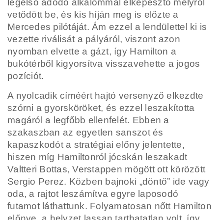
legelső adódó alkalommal elképesztő mélyről
vetődött be, és kis híján meg is előzte a
Mercedes pilótáját. Ám ezzel a lendülettel ki is
vezette riválisát a pályáról, viszont azon
nyomban elvette a gázt, így Hamilton a
bukótérből kigyorsítva visszavehette a jogos
pozíciót.
A nyolcadik címéért hajtó versenyző elkezdte
szórni a gyorsköröket, és ezzel leszakította
magáról a legfőbb ellenfelét. Ebben a
szakaszban az egyetlen sanszot és
kapaszkodót a stratégiai előny jelentette,
hiszen míg Hamiltonról jócskán leszakadt
Valtteri Bottas, Verstappen mögött ott körözött
Sergio Perez. Közben bajnoki „döntő” ide vagy
oda, a rajtot leszámítva egyre laposodó
futamot láthattunk. Folyamatosan nőtt Hamilton
előnye, a helyzet lassan tarthatatlan volt, így