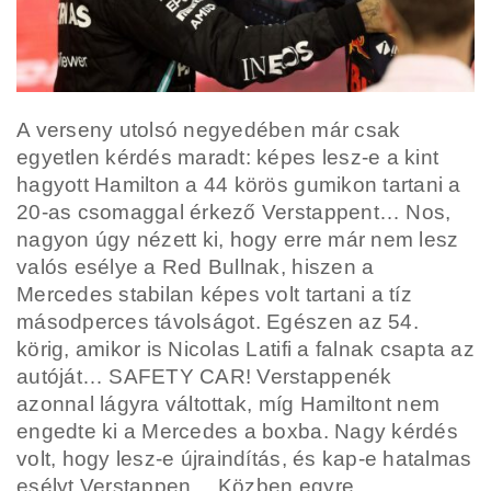
A verseny utolsó negyedében már csak
egyetlen kérdés maradt: képes lesz-e a kint
hagyott Hamilton a 44 körös gumikon tartani a
20-as csomaggal érkező Verstappent… Nos,
nagyon úgy nézett ki, hogy erre már nem lesz
valós esélye a Red Bullnak, hiszen a
Mercedes stabilan képes volt tartani a tíz
másodperces távolságot. Egészen az 54.
körig, amikor is Nicolas Latifi a falnak csapta az
autóját… SAFETY CAR! Verstappenék
azonnal lágyra váltottak, míg Hamiltont nem
engedte ki a Mercedes a boxba. Nagy kérdés
volt, hogy lesz-e újraindítás, és kap-e hatalmas
esélyt Verstappen… Közben egyre