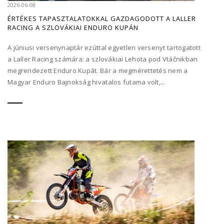
2026-06-08
ÉRTÉKES TAPASZTALATOKKAL GAZDAGODOTT A LALLER
RACING A SZLOVÁKIAI ENDURO KUPÁN
A júniusi versenynaptár ezúttal egyetlen versenyt tartogatott
a Laller Racing számára: a szlovákiai Lehota pod Vtáčnikban
megrendezett Enduro Kupát. Bár a megmérettetés nem a
Magyar Enduro Bajnokság hivatalos futama volt,...