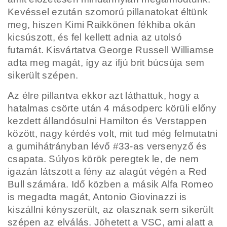
Kevéssel ezután szomorú pillanatokat éltünk
meg, hiszen Kimi Raikkönen fékhiba okán
kicsúszott, és fel kellett adnia az utolsó
futamát. Kisvártatva George Russell Williamse
adta meg magát, így az ifjú brit búcsúja sem
sikerült szépen.
Az élre pillantva ekkor azt láthattuk, hogy a
hatalmas csörte után 4 másodperc körüli előny
kezdett állandósulni Hamilton és Verstappen
között, nagy kérdés volt, mit tud még felmutatni
a gumihátrányban lévő #33-as versenyző és
csapata. Súlyos körök peregtek le, de nem
igazán látszott a fény az alagút végén a Red
Bull számára. Idő közben a másik Alfa Romeo
is megadta magát, Antonio Giovinazzi is
kiszállni kényszerült, az olasznak sem sikerült
szépen az elválás. Jöhetett a VSC, ami alatt a