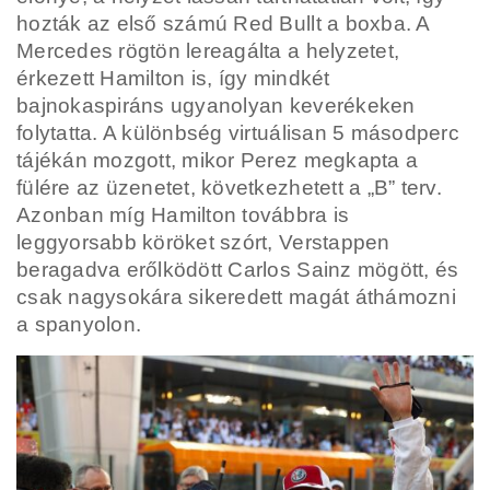
hozták az első számú Red Bullt a boxba. A
Mercedes rögtön lereagálta a helyzetet,
érkezett Hamilton is, így mindkét
bajnokaspiráns ugyanolyan keverékeken
folytatta. A különbség virtuálisan 5 másodperc
tájékán mozgott, mikor Perez megkapta a
fülére az üzenetet, következhetett a „B” terv.
Azonban míg Hamilton továbbra is
leggyorsabb köröket szórt, Verstappen
beragadva erőlködött Carlos Sainz mögött, és
csak nagysokára sikeredett magát áthámozni
a spanyolon.