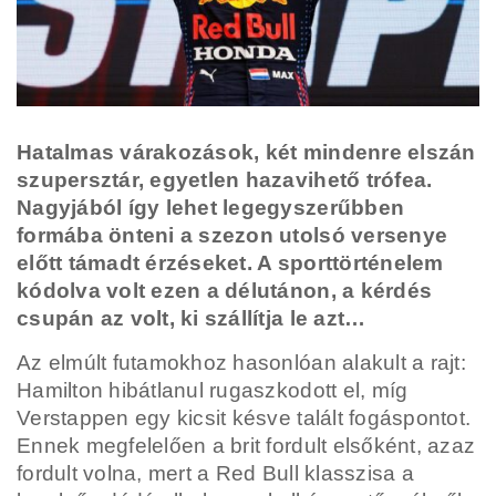
Hatalmas várakozások, két mindenre elszán
szupersztár, egyetlen hazavihető trófea.
Nagyjából így lehet legegyszerűbben
formába önteni a szezon utolsó versenye
előtt támadt érzéseket. A sporttörténelem
kódolva volt ezen a délutánon, a kérdés
csupán az volt, ki szállítja le azt…
Az elmúlt futamokhoz hasonlóan alakult a rajt:
Hamilton hibátlanul rugaszkodott el, míg
Verstappen egy kicsit késve talált fogáspontot.
Ennek megfelelően a brit fordult elsőként, azaz
fordult volna, mert a Red Bull klasszisa a