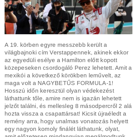
A 19. körben egyre messzebb került a
világbajnoki cím Verstappennek, akinek ekkor
az egyedüli esélye a Hamilton előtt kopott
közepeseken csordogáló Perez lehetett. Amit a
mexikói a következő körökben leművelt, az
maga volt a NAGYBETŰS FORMULA-1!
Hosszú időn keresztül olyan védekezést
láthattunk tőle, amire nem is igazán lehetett
jelzőt találni, és mellesleg 8 másodpercről 2 alá
hozta vissza a csapattársat! Kicsit újraéledt a
remény arra, hogy unalmas vonatozás helyett
egy nagyon komoly finálét láthatunk, olyat,
amit előzetesen mindannyian megálmodtunk.