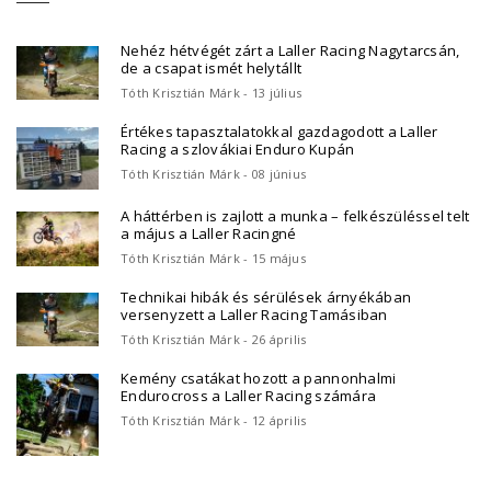
Nehéz hétvégét zárt a Laller Racing Nagytarcsán,
de a csapat ismét helytállt
Tóth Krisztián Márk - 13 július
Értékes tapasztalatokkal gazdagodott a Laller
Racing a szlovákiai Enduro Kupán
Tóth Krisztián Márk - 08 június
A háttérben is zajlott a munka – felkészüléssel telt
a május a Laller Racingné
Tóth Krisztián Márk - 15 május
Technikai hibák és sérülések árnyékában
versenyzett a Laller Racing Tamásiban
Tóth Krisztián Márk - 26 április
Kemény csatákat hozott a pannonhalmi
Endurocross a Laller Racing számára
Tóth Krisztián Márk - 12 április