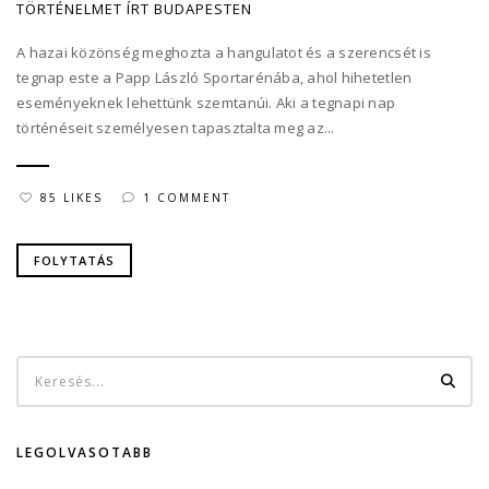
TÖRTÉNELMET ÍRT BUDAPESTEN
A hazai közönség meghozta a hangulatot és a szerencsét is
tegnap este a Papp László Sportarénába, ahol hihetetlen
eseményeknek lehettünk szemtanúi. Aki a tegnapi nap
történéseit személyesen tapasztalta meg az...
85 LIKES
1 COMMENT
FOLYTATÁS
LEGOLVASOTABB