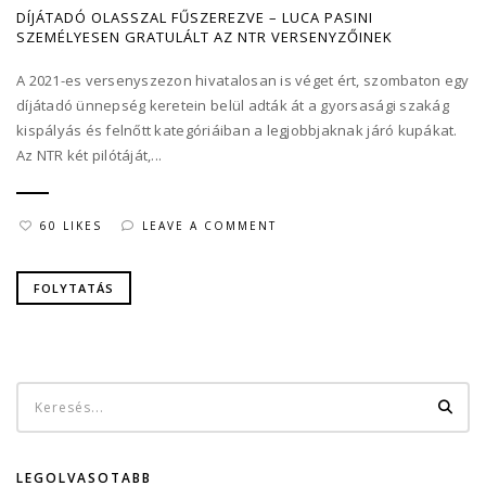
DÍJÁTADÓ OLASSZAL FŰSZEREZVE – LUCA PASINI
SZEMÉLYESEN GRATULÁLT AZ NTR VERSENYZŐINEK
A 2021-es versenyszezon hivatalosan is véget ért, szombaton egy
díjátadó ünnepség keretein belül adták át a gyorsasági szakág
kispályás és felnőtt kategóriáiban a legjobbjaknak járó kupákat.
Az NTR két pilótáját,...
60 LIKES
LEAVE A COMMENT
FOLYTATÁS
LEGOLVASOTABB