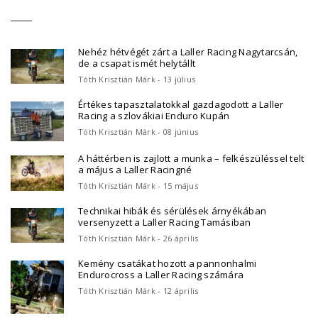
Nehéz hétvégét zárt a Laller Racing Nagytarcsán,
de a csapat ismét helytállt
Tóth Krisztián Márk - 13 július
Értékes tapasztalatokkal gazdagodott a Laller
Racing a szlovákiai Enduro Kupán
Tóth Krisztián Márk - 08 június
A háttérben is zajlott a munka – felkészüléssel telt
a május a Laller Racingné
Tóth Krisztián Márk - 15 május
Technikai hibák és sérülések árnyékában
versenyzett a Laller Racing Tamásiban
Tóth Krisztián Márk - 26 április
Kemény csatákat hozott a pannonhalmi
Endurocross a Laller Racing számára
Tóth Krisztián Márk - 12 április