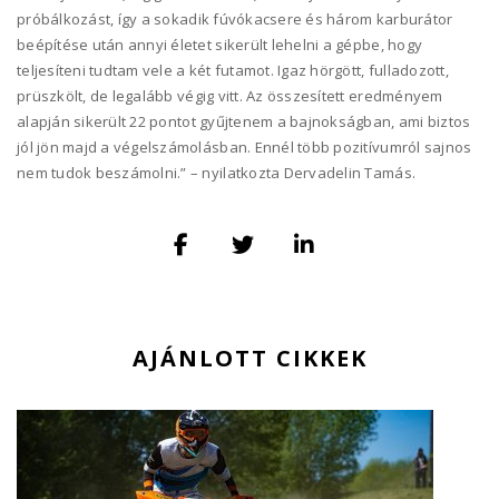
próbálkozást, így a sokadik fúvókacsere és három karburátor
beépítése után annyi életet sikerült lehelni a gépbe, hogy
teljesíteni tudtam vele a két futamot. Igaz hörgött, fulladozott,
prüszkölt, de legalább végig vitt. Az összesített eredményem
alapján sikerült 22 pontot gyűjtenem a bajnokságban, ami biztos
jól jön majd a végelszámolásban. Ennél több pozitívumról sajnos
nem tudok beszámolni.” – nyilatkozta Dervadelin Tamás.
AJÁNLOTT CIKKEK