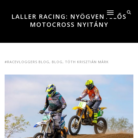
Toggle navigati
LALLER RACING: NYÖGVENYELŐS
MOTOCROSS NYITÁNY
#RACEVLOGGERS BLOG
,
BLOG
,
TÓTH KRISZTIÁN MÁRK