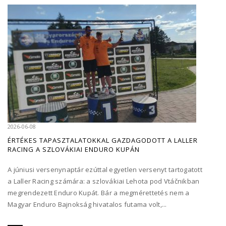
2026-06-08
ÉRTÉKES TAPASZTALATOKKAL GAZDAGODOTT A LALLER
RACING A SZLOVÁKIAI ENDURO KUPÁN
A júniusi versenynaptár ezúttal egyetlen versenyt tartogatott
a Laller Racing számára: a szlovákiai Lehota pod Vtáčnikban
megrendezett Enduro Kupát. Bár a megmérettetés nem a
Magyar Enduro Bajnokság hivatalos futama volt,...