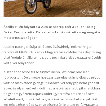
Április 11-én folytatta a 2026-os szereplését a Laller Racing
Dakar Team, ezúttal Dervadelin Tamás mérette meg magát a
motocross szakágban.
A Laller Racing pilótája a hódmezővásárhelyi Roland-ringen
rendezett MAMOKA Trans – Magyar Classic Motocross Bajnokság
első fordulóján állt rajthoz, de a technika ördöge ezúttal erősebb
volt a versenyzőnél:
A szabadedzésre fel se tudtam menni, az időmérőre már
rápróbáltam. De a motor hosszas szerelés után is életveszélyes
volt! Az alapvetően gyenge, fulladozó versenygép néha gondolt
egyet és olyan erővel indult meg a legváratlanabb pillanatokban,
hogy nem győztem kapaszkodni! Így természetesen szó sem
lehetett arról, hogy értelmes, kiszámítható köröket menjek. Két
kör teljesítése (végig szenvedése) után lejöttem és folytattam a