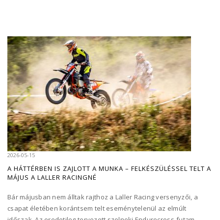
2026-05-15
A HÁTTÉRBEN IS ZAJLOTT A MUNKA – FELKÉSZÜLÉSSEL TELT A
MÁJUS A LALLER RACINGNÉ
Bár májusban nem álltak rajthoz a Laller Racing versenyzői, a
csapat életében korántsem telt eseménytelenül az elmúlt
időszak. Az eredetileg tervezett szolnoki Endurocross-futam