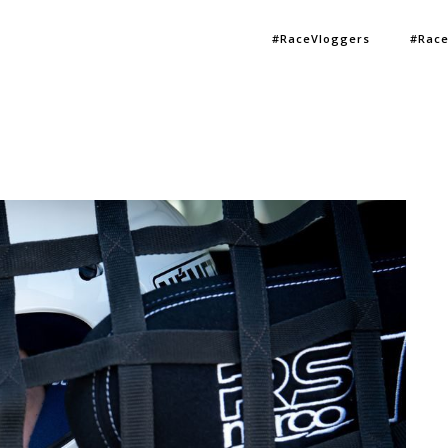
#RaceVloggers
#Race