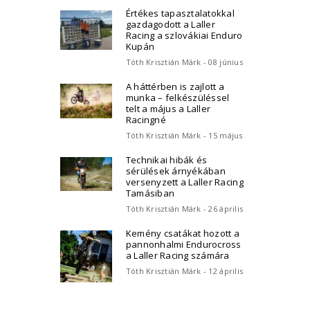
Értékes tapasztalatokkal
gazdagodott a Laller
Racing a szlovákiai Enduro
Kupán
Tóth Krisztián Márk - 08 június
A háttérben is zajlott a
munka – felkészüléssel
telt a május a Laller
Racingné
Tóth Krisztián Márk - 15 május
Technikai hibák és
sérülések árnyékában
versenyzett a Laller Racing
Tamásiban
Tóth Krisztián Márk - 26 április
Kemény csatákat hozott a
pannonhalmi Endurocross
a Laller Racing számára
Tóth Krisztián Márk - 12 április