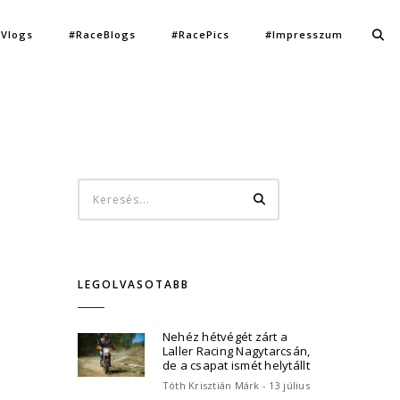
Vlogs
#RaceBlogs
#RacePics
#Impresszum
LEGOLVASOTABB
Nehéz hétvégét zárt a
Laller Racing Nagytarcsán,
de a csapat ismét helytállt
Tóth Krisztián Márk - 13 július