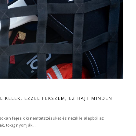
 KELEK, EZZEL FEKSZEM, EZ HAJT MINDEN
sokan fejezik ki nemtetszésüket és nézik le alapból az
k, tökig nyomják,...