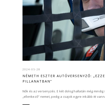
2024-05-28
NÉMETH ESZTER AUTÓVERSENYZŐ: „EZZEL
PILLANATBAN”
Nők és az versenyzés. E két dolog hallatán még mindig 
„ellenkező” nemet, pedig a csajok egyre inkább itt vanna