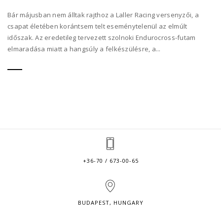
Bár májusban nem álltak rajthoz a Laller Racing versenyzői, a
csapat életében korántsem telt eseménytelenül az elmúlt
időszak. Az eredetileg tervezett szolnoki Endurocross-futam
elmaradása miatt a hangsúly a felkészülésre, a...
+36-70 / 673-00-65
BUDAPEST, HUNGARY