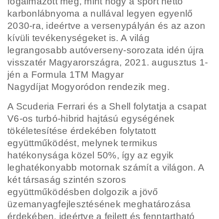
fogalmazott meg, mint hogy a sport nettó
karbonlábnyoma a nullával legyen egyenlő
2030-ra, ideértve a versenypályán és az azon
kívüli tevékenységeket is. A világ
legrangosabb
autóverseny-sorozata idén újra
visszatér Magyarországra, 2021. augusztus 1-
jén a Formula 1TM Magyar
Nagydíjat Mogyoródon rendezik meg.
A Scuderia Ferrari és a Shell folytatja a csapat
V6-os turbó-hibrid hajtású egységének
tökéletesítése
érdekében folytatott
együttműködést, melynek termikus
hatékonysága közel 50%, így az egyik
leghatékonyabb motornak számít a világon. A
két társaság szintén szoros
együttműködésben dolgozik
a jövő
üzemanyagfejlesztésének meghatározása
érdekében, ideértve a fejlett és fenntartható