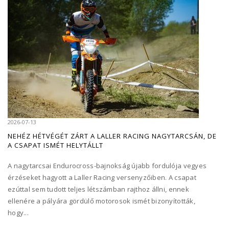
2026-07-13
NEHÉZ HÉTVÉGÉT ZÁRT A LALLER RACING NAGYTARCSÁN, DE
A CSAPAT ISMÉT HELYTÁLLT
A nagytarcsai Endurocross-bajnokság újabb fordulója vegyes
érzéseket hagyott a Laller Racing versenyzőiben. A csapat
ezúttal sem tudott teljes létszámban rajthoz állni, ennek
ellenére a pályára gördülő motorosok ismét bizonyították,
hogy...