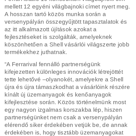
mellett 12 egyéni világbajnoki címet nyert meg.
A
hosszan tartó közös munka során a
versenypályán összegyűjtött tapasztalatok és
az itt alkalmazott
újítások azokat a
fejlesztéseket is szolgálták, amelyeknek
köszönhetően a Shell vásárlói világszerte
jobb
termékekhez juthatnak.
“A Ferrarival fennálló partnerségünk
kifejezetten különleges innovációk létrejöttét
tette lehetővé –
olyanokét, amelyekre a Shell
újra és újra támaszkodhat a vásárlóink részére
kínált új üzemanyagok és
kenőanyagok
kifejlesztése során. Közös történelmünk most
egy nagyon izgalmas korszakba lép, hiszen
partnerségünket nem csak a versenypályán
elérendő siker érdekében vetjük be, de annak
érdekében
is, hogy tisztább üzemanyagokat