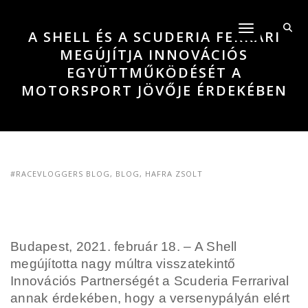
Toggle navigati
A SHELL ÉS A SCUDERIA FERRARI
MEGÚJÍTJA INNOVÁCIÓS
EGYÜTTMŰKÖDÉSÉT A
MOTORSPORT JÖVŐJE ÉRDEKÉBEN
#RACEVLOGGERS BLOG
,
BLOG
,
HAFRA ZSOLT
Budapest, 2021. február 18. – A Shell
megújította nagy múltra visszatekintő
Innovációs Partnerségét
a Scuderia Ferrarival
annak érdekében, hogy a versenypályán elért