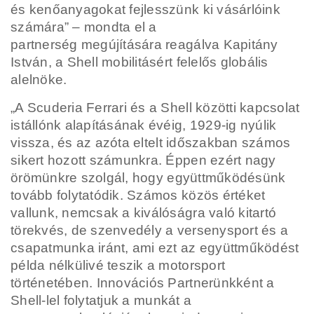
és kenőanyagokat fejlesszünk ki vásárlóink
számára” – mondta el a
partnerség megújítására reagálva Kapitány
István, a Shell mobilitásért felelős globális
alelnöke.
„A Scuderia Ferrari és a Shell közötti kapcsolat
istállónk alapításának évéig, 1929-ig nyúlik
vissza, és az
azóta eltelt időszakban számos
sikert hozott számunkra. Éppen ezért nagy
örömünkre szolgál, hogy
együttműködésünk
tovább folytatódik. Számos közös értéket
vallunk, nemcsak a kiválóságra való
kitartó
törekvés, de szenvedély a versenysport és a
csapatmunka iránt, ami ezt az együttműködést
példa nélkülivé teszik a motorsport
történetében. Innovációs Partnerünkként a
Shell-lel folytatjuk a
munkát a