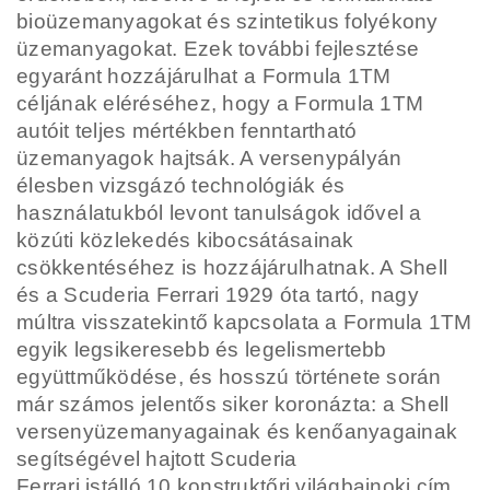
bioüzemanyagokat és szintetikus folyékony
üzemanyagokat. Ezek további fejlesztése
egyaránt
hozzájárulhat a Formula 1TM
céljának eléréséhez, hogy a Formula 1TM
autóit teljes mértékben
fenntartható
üzemanyagok hajtsák. A versenypályán
élesben vizsgázó technológiák és
használatukból
levont tanulságok idővel a
közúti közlekedés kibocsátásainak
csökkentéséhez is hozzájárulhatnak.
A Shell
és a Scuderia Ferrari 1929 óta tartó, nagy
múltra visszatekintő kapcsolata a Formula 1TM
egyik
legsikeresebb és legelismertebb
együttműködése, és hosszú története során
már számos jelentős
siker koronázta: a Shell
versenyüzemanyagainak és kenőanyagainak
segítségével hajtott Scuderia
Ferrari istálló 10 konstruktőri világbajnoki cím