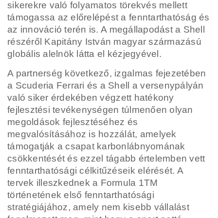
sikerekre való folyamatos
törekvés mellett
támogassa az előrelépést a fenntarthatóság és
az innováció terén is. A
megállapodást a Shell
részéről Kapitány István magyar származású
globális alelnök látta el
kézjegyével.
A partnerség következő, izgalmas fejezetében
a Scuderia Ferrari és a Shell a versenypályán
való siker
érdekében végzett hatékony
fejlesztési tevékenységen túlmenően olyan
megoldások fejlesztéséhez
és
megvalósításához is hozzálát, amelyek
támogatják a csapat karbonlábnyomának
csökkentését és
ezzel tágabb értelemben vett
fenntarthatósági célkitűzéseik elérését.
A
tervek illeszkednek a Formula 1TM
történetének első fenntarthatósági
stratégiájához, amely nem
kisebb vállalást