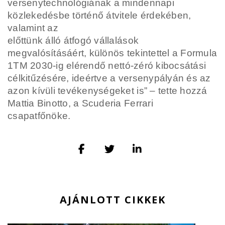
versenytechnológiának a mindennapi
közlekedésbe történő átvitele érdekében,
valamint az
előttünk álló átfogó vállalások
megvalósításáért, különös tekintettel a Formula
1TM 2030-ig elérendő
nettó-zéró kibocsátási
célkitűzésére, ideértve a versenypályán és az
azon kívüli tevékenységeket is” –
tette hozzá
Mattia Binotto, a Scuderia Ferrari
csapatfőnöke.
AJÁNLOTT CIKKEK