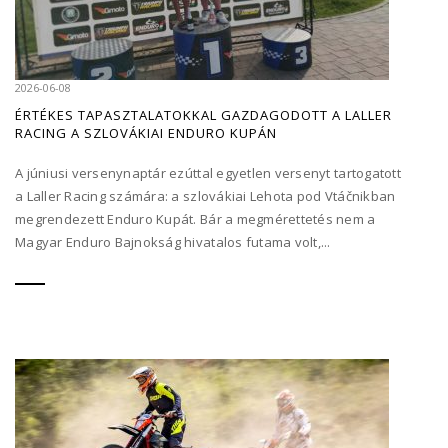
2026-06-08
ÉRTÉKES TAPASZTALATOKKAL GAZDAGODOTT A LALLER
RACING A SZLOVÁKIAI ENDURO KUPÁN
A júniusi versenynaptár ezúttal egyetlen versenyt tartogatott
a Laller Racing számára: a szlovákiai Lehota pod Vtáčnikban
megrendezett Enduro Kupát. Bár a megmérettetés nem a
Magyar Enduro Bajnokság hivatalos futama volt,...