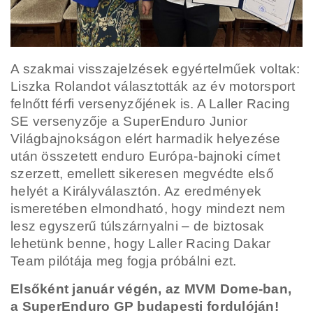
A szakmai visszajelzések egyértelműek voltak:
Liszka Rolandot választották az év motorsport
felnőtt férfi versenyzőjének is. A Laller Racing
SE versenyzője a SuperEnduro Junior
Világbajnokságon elért harmadik helyezése
után összetett enduro Európa-bajnoki címet
szerzett, emellett sikeresen megvédte első
helyét a Királyválasztón. Az eredmények
ismeretében elmondható, hogy mindezt nem
lesz egyszerű túlszárnyalni – de biztosak
lehetünk benne, hogy Laller Racing Dakar
Team pilótája meg fogja próbálni ezt.
Elsőként január végén, az MVM Dome-ban,
a SuperEnduro GP budapesti fordulóján!