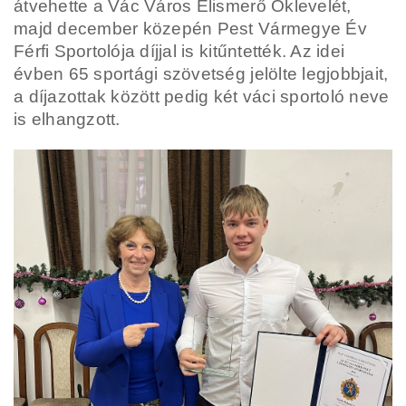
átvehette a Vác Város Elismerő Oklevelét,
majd december közepén Pest Vármegye Év
Férfi Sportolója díjjal is kitűntették. Az idei
évben 65 sportági szövetség jelölte legjobbjait,
a díjazottak között pedig két váci sportoló neve
is elhangzott.