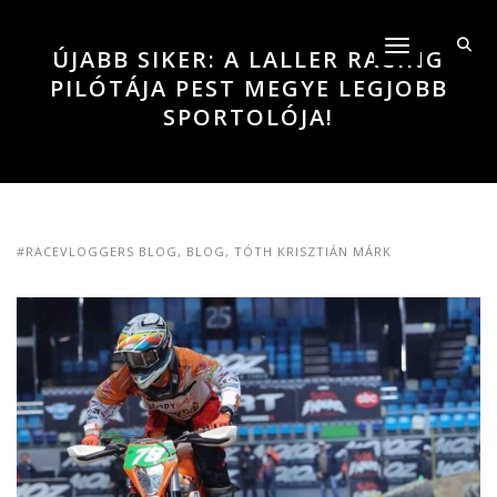
Toggle navigati
ÚJABB SIKER: A LALLER RACING
PILÓTÁJA PEST MEGYE LEGJOBB
SPORTOLÓJA!
#RACEVLOGGERS BLOG
,
BLOG
,
TÓTH KRISZTIÁN MÁRK