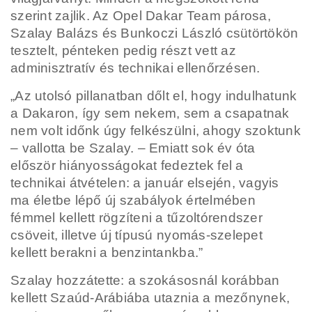
szerint zajlik. Az Opel Dakar Team párosa,
Szalay Balázs és Bunkoczi László csütörtökön
tesztelt, pénteken pedig részt vett az
adminisztratív és technikai ellenőrzésen.
„Az utolsó pillanatban dőlt el, hogy indulhatunk
a Dakaron, így sem nekem, sem a csapatnak
nem volt időnk úgy felkészülni, ahogy szoktunk
– vallotta be Szalay. – Emiatt sok év óta
először hiányosságokat fedeztek fel a
technikai átvételen: a január elsején, vagyis
ma életbe lépő új szabályok értelmében
fémmel kellett rögzíteni a tűzoltórendszer
csöveit, illetve új típusú nyomás-szelepet
kellett berakni a benzintankba.”
Szalay hozzátette: a szokásosnál korábban
kellett Szaúd-Arábiába utaznia a mezőnynek,