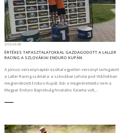
2026-06-08
ÉRTÉKES TAPASZTALATOKKAL GAZDAGODOTT A LALLER
RACING A SZLOVÁKIAI ENDURO KUPÁN
A júniusi versenynaptár ezúttal egyetlen versenyt tartogatott
a Laller Racing számára: a szlovákiai Lehota pod Vtáčnikban
megrendezett Enduro Kupát. Bár a megmérettetés nem a
Magyar Enduro Bajnokság hivatalos futama volt,...