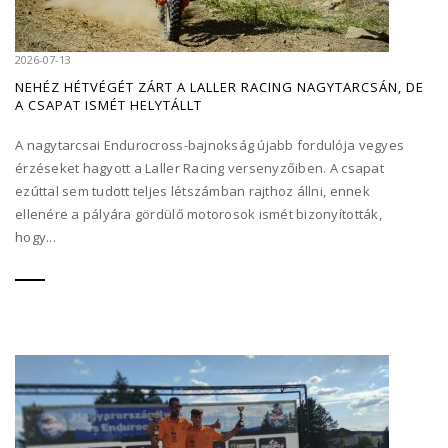
2026-07-13
NEHÉZ HÉTVÉGÉT ZÁRT A LALLER RACING NAGYTARCSÁN, DE
A CSAPAT ISMÉT HELYTÁLLT
A nagytarcsai Endurocross-bajnokság újabb fordulója vegyes
érzéseket hagyott a Laller Racing versenyzőiben. A csapat
ezúttal sem tudott teljes létszámban rajthoz állni, ennek
ellenére a pályára gördülő motorosok ismét bizonyították,
hogy...