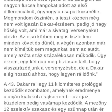
nagyon furcsa hangokat adott az első
differenciálmű, úgyhogy a csapat kicserélte.
Megmondom őszintén, a teszt közben még
nem volt igazán Dakar-érzésem, pedig jó nagy
hőség volt, ami már a sivatagi versenyeket
idézte. Az első körben meg is tiszteltem
minden követ és dűnét, a végén azonban már
nem kíméltük sem magunkat, sem az autót,
amely azóta száz százalékosan működik. Úgy
érzem, egy-két nap még biztosan kell, hogy
visszarázódjunk a versenyzésbe, de a Dakar
elég hosszú ahhoz, hogy legyen rá időnk.”
A 43. Dakar rali egy 11 kilométeres prológgal
kezdődik szombaton, amelynek eredménye
alapján kialakul a rajtsorrend – az igazi
küzdelem pedig vasárnap kezdődik. A mezőny
12 szelektív szakasz és egy szünnap után ér