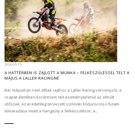
2026-05-15
A HÁTTÉRBEN IS ZAJLOTT A MUNKA – FELKÉSZÜLÉSSEL TELT A
MÁJUS A LALLER RACINGNÉ
Bár májusban nem álltak rajthoz a Laller Racing versenyzői, a
csapat életében korántsem telt eseménytelenül az elmúlt
időszak. Az eredetileg tervezett szolnoki Endurocross-futam
elmaradása miatt a hangsúly a felkészülésre, a...