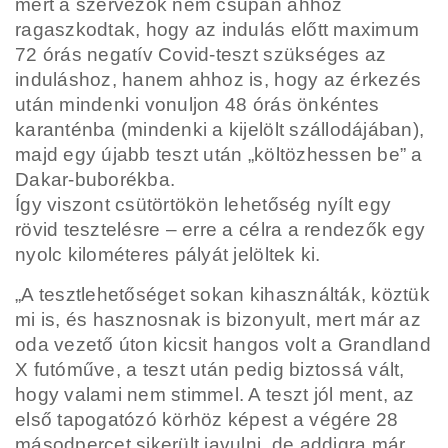
mert a szervezők nem csupán ahhoz
ragaszkodtak, hogy az indulás előtt maximum
72 órás negatív Covid-teszt szükséges az
induláshoz, hanem ahhoz is, hogy az érkezés
után mindenki vonuljon 48 órás önkéntes
karanténba (mindenki a kijelölt szállodájában),
majd egy újabb teszt után „költözhessen be” a
Dakar-buborékba.
Így viszont csütörtökön lehetőség nyílt egy
rövid tesztelésre – erre a célra a rendezők egy
nyolc kilométeres pályát jelöltek ki.
„A tesztlehetőséget sokan kihasználták, köztük
mi is, és hasznosnak is bizonyult, mert már az
oda vezető úton kicsit hangos volt a Grandland
X futóműve, a teszt után pedig biztossá vált,
hogy valami nem stimmel. A teszt jól ment, az
első tapogatózó körhöz képest a végére 28
másodpercet sikerült javulni, de addigra már