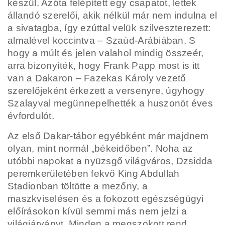
készül. Azóta felépített egy csapatot, lettek
állandó szerelői, akik nélkül már nem indulna el
a sivatagba, így ezúttal velük szilveszterezett:
almalével koccintva – Szaúd-Arábiában. S
hogy a múlt és jelen valahol mindig összeér,
arra bizonyíték, hogy Frank Papp most is itt
van a Dakaron – Fazekas Károly vezető
szerelőjeként érkezett a versenyre, úgyhogy
Szalayval megünnepelhették a huszonöt éves
évfordulót.
Az első Dakar-tábor egyébként már majdnem
olyan, mint normál „békeidőben”. Noha az
utóbbi napokat a nyüzsgő világváros, Dzsidda
peremkerületében fekvő King Abdullah
Stadionban töltötte a mezőny, a
maszkviselésen és a fokozott egészségügyi
előírásokon kívül semmi más nem jelzi a
világjárványt. Minden a megszokott rend