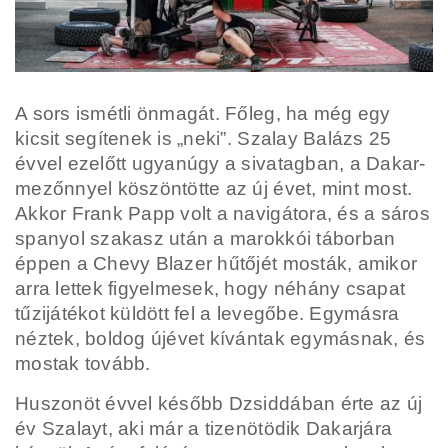
A sors ismétli önmagát. Főleg, ha még egy
kicsit segítenek is „neki”. Szalay Balázs 25
évvel ezelőtt ugyanúgy a sivatagban, a Dakar-
mezőnnyel köszöntötte az új évet, mint most.
Akkor Frank Papp volt a navigátora, és a sáros
spanyol szakasz után a marokkói táborban
éppen a Chevy Blazer hűtőjét mosták, amikor
arra lettek figyelmesek, hogy néhány csapat
tűzijátékot küldött fel a levegőbe. Egymásra
néztek, boldog újévet kívántak egymásnak, és
mostak tovább.
Huszonöt évvel később Dzsiddában érte az új
év Szalayt, aki már a tizenötödik Dakarjára