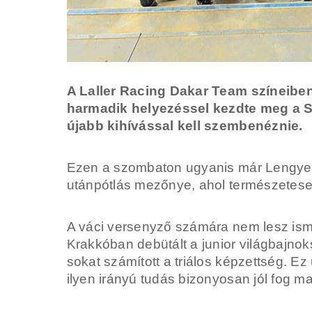
A Laller Racing Dakar Team színeiben 
harmadik helyezéssel kezdte meg a 
újabb kihívással kell szembenéznie.
Ezen a szombaton ugyanis már Lengyelo
utánpótlás mezőnye, ahol természetesen 
A váci versenyző számára nem lesz isme
Krakkóban debütált a junior világbajnok
sokat számított a triálos képzettség. E
ilyen irányú tudás bizonyosan jól fog m