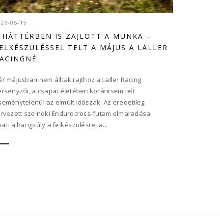
026-05-15
 HÁTTÉRBEN IS ZAJLOTT A MUNKA –
ELKÉSZÜLÉSSEL TELT A MÁJUS A LALLER
ACINGNÉ
ár májusban nem álltak rajthoz a Laller Racing
ersenyzői, a csapat életében korántsem telt
seménytelenül az elmúlt időszak. Az eredetileg
ervezett szolnoki Endurocross-futam elmaradása
iatt a hangsúly a felkészülésre, a...