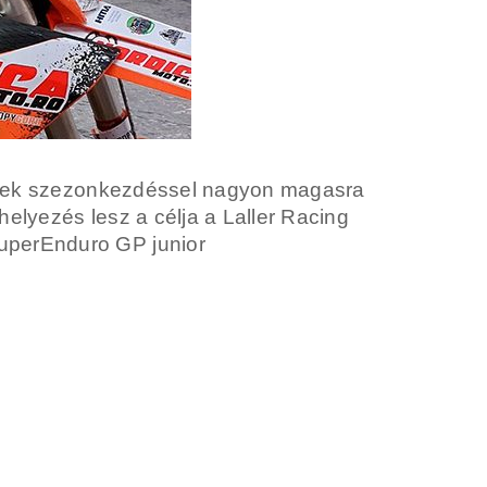
 remek szezonkezdéssel nagyon magasra
elyezés lesz a célja a Laller Racing
SuperEnduro GP junior