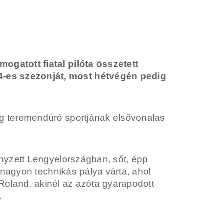
gatott fiatal pilóta összetett
-es szezonját, most hétvégén pedig
g teremendúró sportjának elsővonalas
nyzett Lengyelországban, sőt, épp
 nagyon technikás pálya várta, ahol
 Roland, akinél az azóta gyarapodott
.