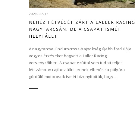
2026-07-13
NEHÉZ HÉTVÉGÉT ZÁRT A LALLER RACIN
NAGYTARCSÁN, DE A CSAPAT ISMÉT
HELYTÁLLT
A nagytarcsai Endurocross-bajnokság újabb fordulója
vegyes érzéseket hagyott a Laller Racing
versenyzőiben. A csapat ezúttal sem tudott teljes
létszámban rajthoz állni, ennek ellenére a pályára
gördülő motorosok ismét bizonyították, hogy...