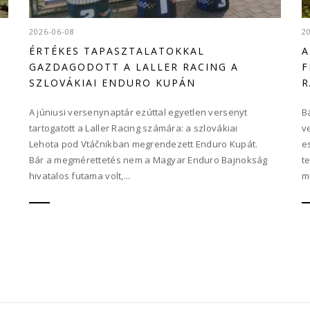
2026-06-08
2
G
ÉRTÉKES TAPASZTALATOKKAL
A
GAZDAGODOTT A LALLER RACING A
F
SZLOVÁKIAI ENDURO KUPÁN
R
A júniusi versenynaptár ezúttal egyetlen versenyt
B
tartogatott a Laller Racing számára: a szlovákiai
v
Lehota pod Vtáčnikban megrendezett Enduro Kupát.
e
Bár a megmérettetés nem a Magyar Enduro Bajnokság
t
hivatalos futama volt,...
m