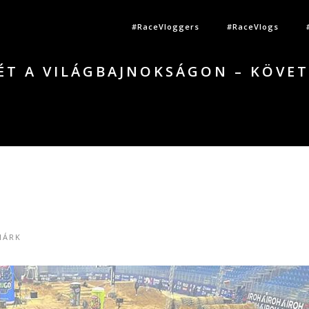
#RaceVloggers
#RaceVlogs
ÉT A VILÁGBAJNOKSÁGON – KÖVET
MÁRK