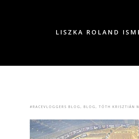
LISZKA ROLAND ISM
#RACEVLOGGERS BLOG
,
BLOG
,
TÓTH KRISZTIÁN 