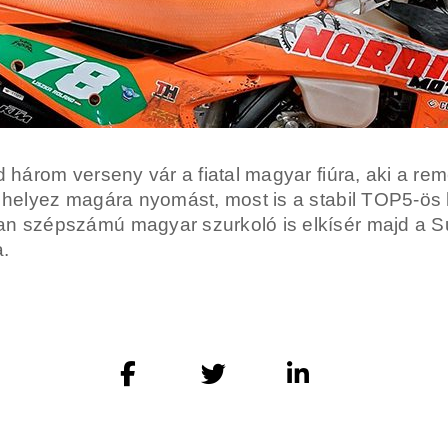
jd három verseny vár a fiatal magyar fiúra, aki a
 helyez magára nyomást, most is a stabil TOP5-ös h
an szépszámú magyar szurkoló is elkísér majd a 
a.