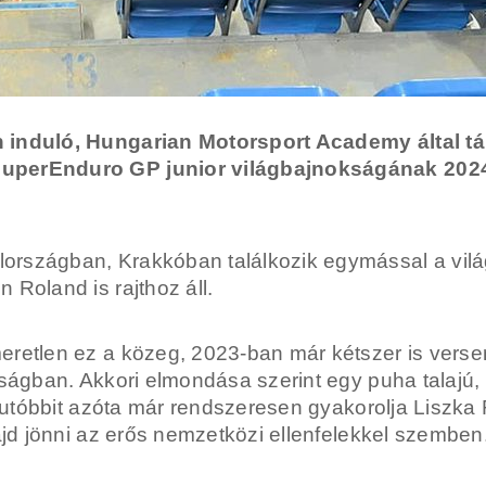
induló, Hungarian Motorsport Academy által támo
SuperEnduro GP junior világbajnokságának 2024
rszágban, Krakkóban találkozik egymással a vilá
Roland is rajthoz áll.
retlen ez a közeg, 2023-ban már kétszer is verse
ságban. Akkori elmondása szerint egy puha talajú,
z utóbbit azóta már rendszeresen gyakorolja Liszka
ajd jönni az erős nemzetközi ellenfelekkel szemben