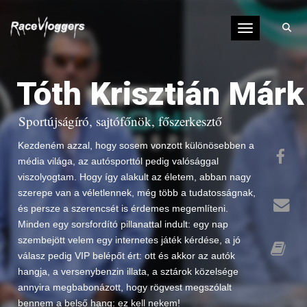
Toggle navigati
Tóth Krisztián Márk
Sportújságíró, sajtófőnök, főszerkesztő
Kezdeném azzal, hogy sosem vonzott különösebben a
média világa, az autósporttól pedig valósággal
viszolyogtam. Hogy így alakult az életem, abban nagy
szerepe van a véletlennek, még több a tudatosságnak,
és persze a szerencsét is érdemes megemlíteni.
Minden egy sorsfordító pillanattal indult: egy nap
szembejött velem egy internetes játék kérdése, a jó
válasz pedig VIP belépőt ért: ott és akkor az autók
hangja, a versenybenzin illata, a sztárok közelsége
annyira megbabonázott, hogy rögvest megszólalt
bennem a belső hang: ez kell nekem!