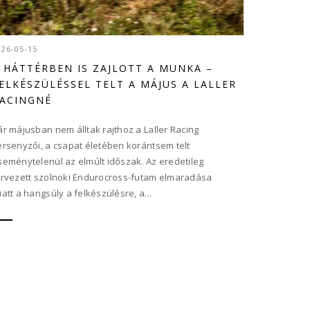
026-05-15
 HÁTTÉRBEN IS ZAJLOTT A MUNKA –
ELKÉSZÜLÉSSEL TELT A MÁJUS A LALLER
ACINGNÉ
ár májusban nem álltak rajthoz a Laller Racing
ersenyzői, a csapat életében korántsem telt
seménytelenül az elmúlt időszak. Az eredetileg
ervezett szolnoki Endurocross-futam elmaradása
iatt a hangsúly a felkészülésre, a...