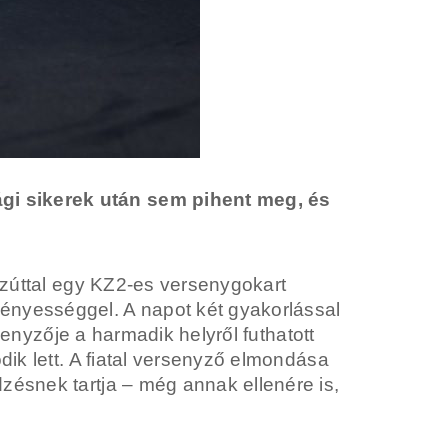
gi sikerek után sem pihent meg, és
.
 ezúttal egy KZ2-es versenygokart
ényességgel. A napot két gyakorlással
senyzője a harmadik helyről futhatott
dik lett. A fiatal versenyző elmondása
zésnek tartja – még annak ellenére is,