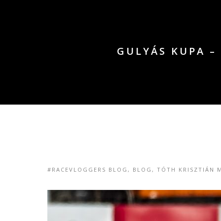
GULYÁS KUPA –
#RACEVLOGGERS BLOG
,
BLOG
,
TÓTH KRISZTIÁN 