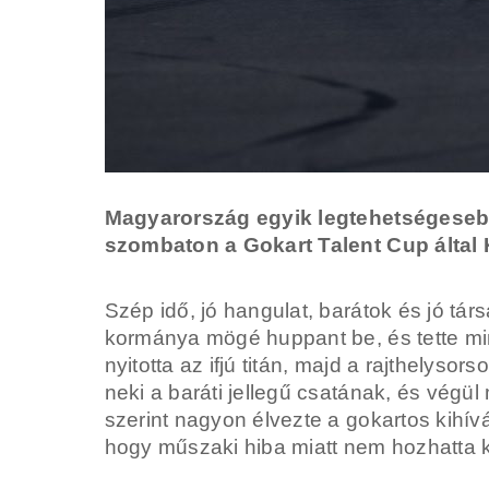
Magyarország egyik legtehetségesebb 
szombaton a Gokart Talent Cup által
Szép idő, jó hangulat, barátok és jó tá
kormánya mögé huppant be, és tette min
nyitotta az ifjú titán, majd a rajthelyso
neki a baráti jellegű csatának, és végü
szerint nagyon élvezte a gokartos kihí
hogy műszaki hiba miatt nem hozhatta