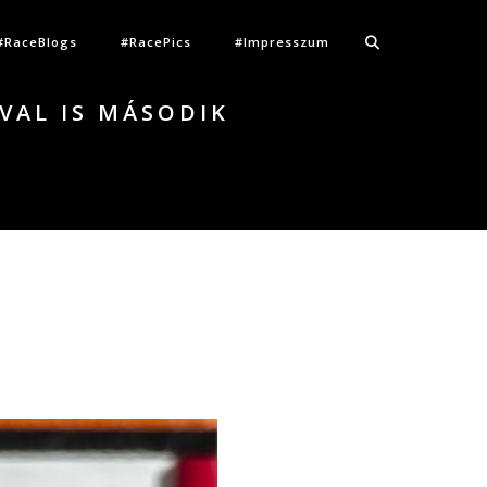
#RaceBlogs
#RacePics
#Impresszum
VAL IS MÁSODIK