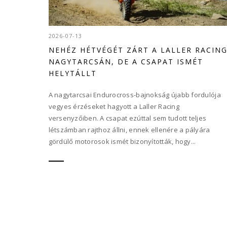
2026-07-13
NEHÉZ HÉTVÉGÉT ZÁRT A LALLER RACIN
NAGYTARCSÁN, DE A CSAPAT ISMÉT
HELYTÁLLT
A nagytarcsai Endurocross-bajnokság újabb fordulója
vegyes érzéseket hagyott a Laller Racing
versenyzőiben. A csapat ezúttal sem tudott teljes
létszámban rajthoz állni, ennek ellenére a pályára
gördülő motorosok ismét bizonyították, hogy...