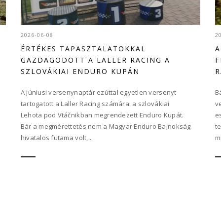
2026-06-08
2
G
ÉRTÉKES TAPASZTALATOKKAL
A
GAZDAGODOTT A LALLER RACING A
F
SZLOVÁKIAI ENDURO KUPÁN
R
A júniusi versenynaptár ezúttal egyetlen versenyt
B
tartogatott a Laller Racing számára: a szlovákiai
v
Lehota pod Vtáčnikban megrendezett Enduro Kupát.
e
Bár a megmérettetés nem a Magyar Enduro Bajnokság
t
hivatalos futama volt,...
m