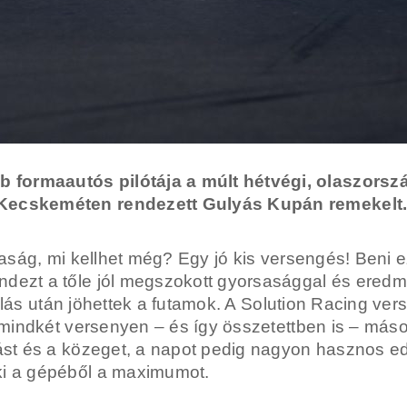
formaautós pilótája a múlt hétvégi, olaszorszá
 Kecskeméten rendezett Gulyás Kupán remekelt
rsaság, mi kellhet még? Egy jó kis versengés! Beni
dezt a tőle jól megszokott gyorsasággal és eredm
rsolás után jöhettek a futamok. A Solution Racing ver
l mindkét versenyen – és így összetettben is – máso
vást és a közeget, a napot pedig nagyon hasznos ed
 ki a gépéből a maximumot.