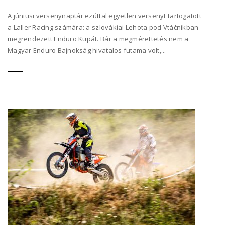
A júniusi versenynaptár ezúttal egyetlen versenyt tartogatott
a Laller Racing számára: a szlovákiai Lehota pod Vtáčnikban
megrendezett Enduro Kupát. Bár a megmérettetés nem a
Magyar Enduro Bajnokság hivatalos futama volt,...