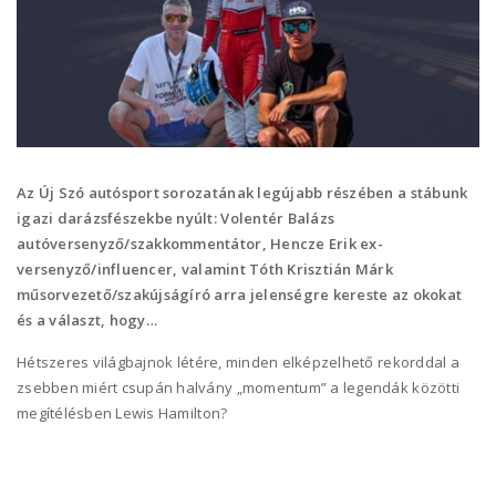
Az Új Szó autósport sorozatának legújabb részében a stábunk
igazi darázsfészekbe nyúlt: Volentér Balázs
autóversenyző/szakkommentátor, Hencze Erik ex-
versenyző/influencer, valamint Tóth Krisztián Márk
műsorvezető/szakújságíró arra jelenségre kereste az okokat
és a választ, hogy…
Hétszeres világbajnok létére, minden elképzelhető rekorddal a
zsebben miért csupán halvány „momentum” a legendák közötti
megítélésben Lewis Hamilton?