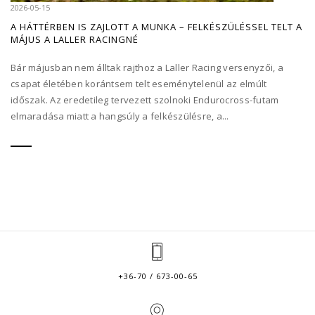
2026-05-15
A HÁTTÉRBEN IS ZAJLOTT A MUNKA – FELKÉSZÜLÉSSEL TELT A
MÁJUS A LALLER RACINGNÉ
Bár májusban nem álltak rajthoz a Laller Racing versenyzői, a
csapat életében korántsem telt eseménytelenül az elmúlt
időszak. Az eredetileg tervezett szolnoki Endurocross-futam
elmaradása miatt a hangsúly a felkészülésre, a...
+36-70 / 673-00-65