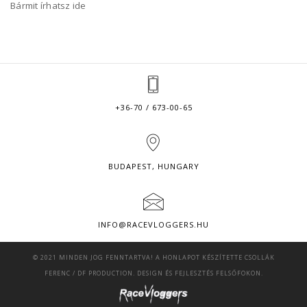
Bármit írhatsz ide
+36-70 / 673-00-65
BUDAPEST, HUNGARY
INFO@RACEVLOGGERS.HU
© 2021 MINDEN JOG FENNTARTVA! A HONLAPOT KÉSZÍTETTE
CSOLLÁK
FERENC
/
DF PRODUCTION
. DESIGN ÉS FEJLESZTÉS FELSŐFOKON.