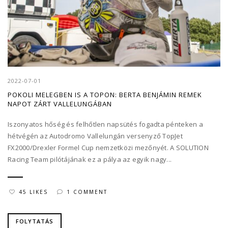
2022-07-01
POKOLI MELEGBEN IS A TOPON: BERTA BENJÁMIN REMEK
NAPOT ZÁRT VALLELUNGÁBAN
Iszonyatos hőség és felhőtlen napsütés fogadta pénteken a
hétvégén az Autodromo Vallelungán versenyző TopJet
FX2000/Drexler Formel Cup nemzetközi mezőnyét. A SOLUTION
Racing Team pilótájának ez a pálya az egyik nagy...
45 LIKES
1 COMMENT
FOLYTATÁS