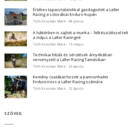
Értékes tapasztalatokkal gazdagodott a Laller
Racing a szlovákiai Enduro Kupán
Tóth Krisztián Márk - 08 június
A háttérben is zajlott a munka – felkészüléssel telt
a május a Laller Racingné
Tóth Krisztián Márk - 15 május
Technikai hibák és sérülések árnyékában
versenyzett a Laller Racing Tamásiban
Tóth Krisztián Márk - 26 április
Kemény csatákat hozott a pannonhalmi
Endurocross a Laller Racing számára
Tóth Krisztián Márk - 12 április
SZÖVEG