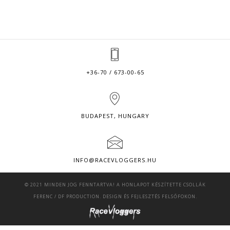
+36-70 / 673-00-65
BUDAPEST, HUNGARY
INFO@RACEVLOGGERS.HU
© 2021 MINDEN JOG FENNTARTVA! A HONLAPOT KÉSZÍTETTE
CSOLLÁK
FERENC
/
DF PRODUCTION
. DESIGN ÉS FEJLESZTÉS FELSŐFOKON.