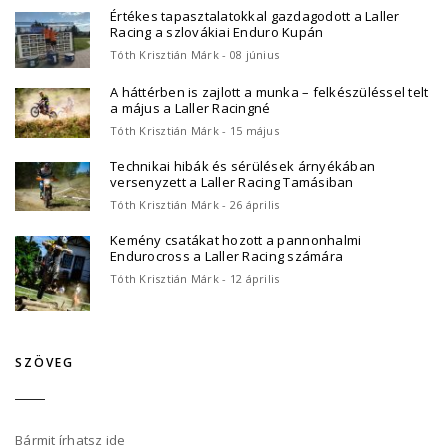
Értékes tapasztalatokkal gazdagodott a Laller
Racing a szlovákiai Enduro Kupán
Tóth Krisztián Márk - 08 június
A háttérben is zajlott a munka – felkészüléssel telt
a május a Laller Racingné
Tóth Krisztián Márk - 15 május
Technikai hibák és sérülések árnyékában
versenyzett a Laller Racing Tamásiban
Tóth Krisztián Márk - 26 április
Kemény csatákat hozott a pannonhalmi
Endurocross a Laller Racing számára
Tóth Krisztián Márk - 12 április
SZÖVEG
Bármit írhatsz ide