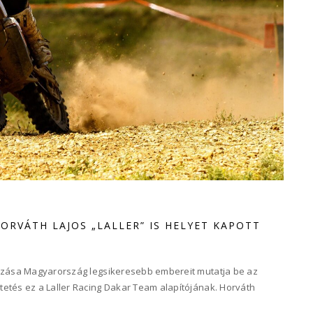
HORVÁTH LAJOS „LALLER” IS HELYET KAPOTT
kozása Magyarország legsikeresebb embereit mutatja be az
etés ez a Laller Racing Dakar Team alapítójának. Horváth