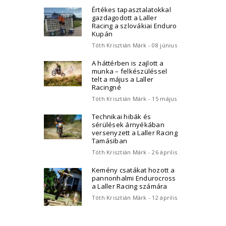
Értékes tapasztalatokkal
gazdagodott a Laller
Racing a szlovákiai Enduro
Kupán
Tóth Krisztián Márk - 08 június
A háttérben is zajlott a
munka – felkészüléssel
telt a május a Laller
Racingné
Tóth Krisztián Márk - 15 május
Technikai hibák és
sérülések árnyékában
versenyzett a Laller Racing
Tamásiban
Tóth Krisztián Márk - 26 április
Kemény csatákat hozott a
pannonhalmi Endurocross
a Laller Racing számára
Tóth Krisztián Márk - 12 április