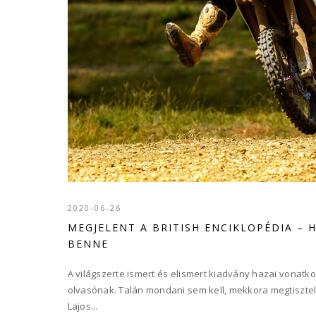
2020-06-26
MEGJELENT A BRITISH ENCIKLOPÉDIA – 
BENNE
A világszerte ismert és elismert kiadvány hazai vonat
olvasónak. Talán mondani sem kell, mekkora megtisztelt
Lajos...