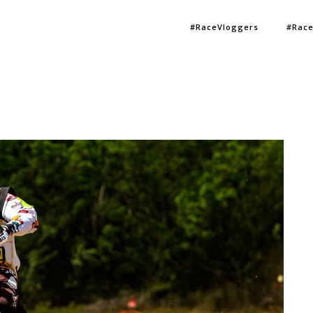
#RaceVloggers
#Race